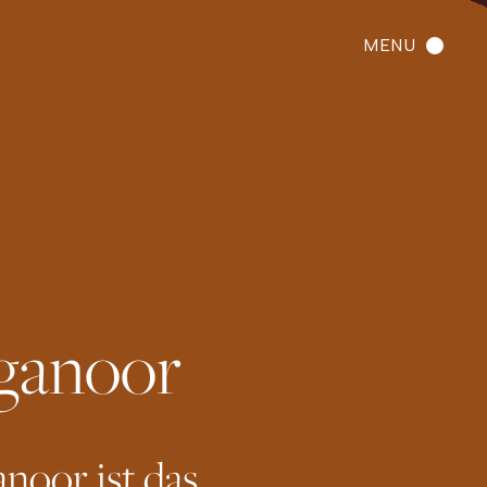
MENU
ganoor
oor ist das