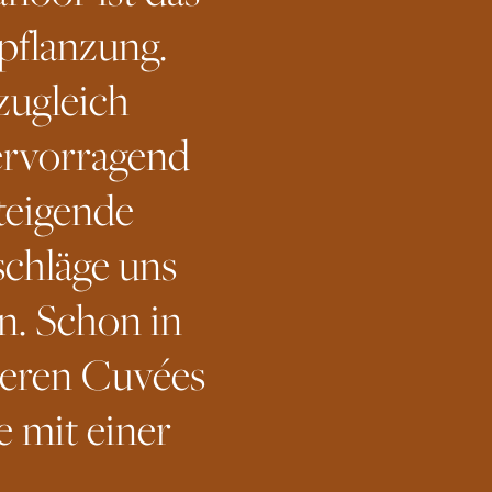
pflanzung.
zugleich
hervorragend
teigende
chläge uns
n. Schon in
seren Cuvées
e mit einer