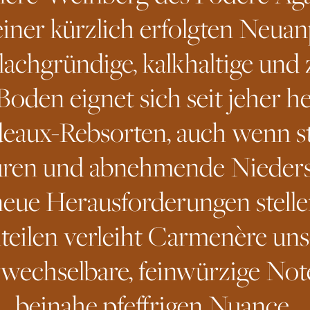
einer kürzlich erfolgten Neuan
flachgründige, kalkhaltige und 
Boden eignet sich seit jeher 
deaux-Rebsorten, auch wenn s
ren und abnehmende Nieders
neue Herausforderungen stelle
nteilen verleiht Carmenère un
wechselbare, feinwürzige Not
beinahe pfeffrigen Nuance.