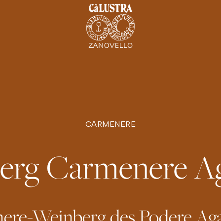
CARMENERE
erg Carmenere A
re-Weinberg des Podere Agan