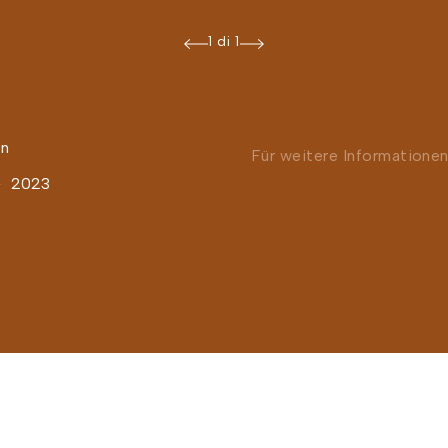
1 di 1
en
Für weitere Informatione
2023