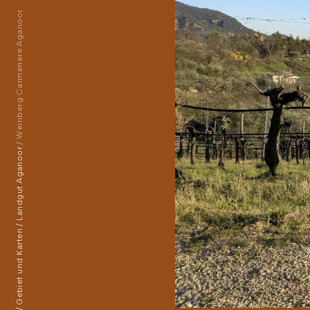
Weinberg Carmenere Aganoor
Landgut Aganoor
Gebiet und Karten