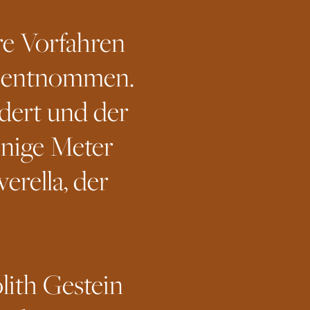
re Vorfahren
d entnommen.
dert und der
enige Meter
erella, der
lith Gestein