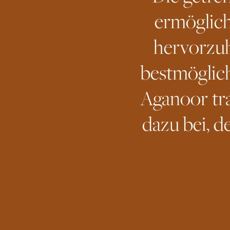
ermöglich
hervorzuh
bestmöglic
Aganoor tra
dazu bei, d