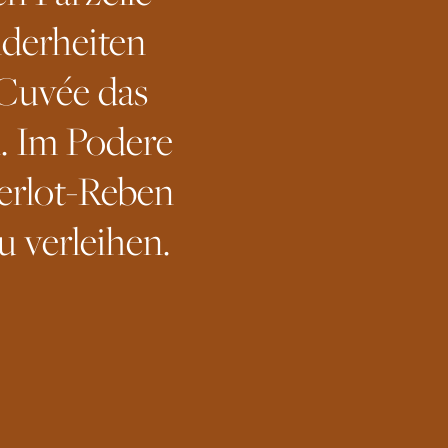
nderheiten
 Cuvée das
. Im Podere
Merlot-Reben
u verleihen.