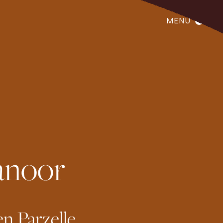
MENU
anoor
en Parzelle