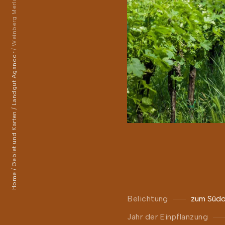
Weinberg Merlot 2 Aganoor
Landgut Aganoor
Gebiet und Karten
Home
Belichtung
zum Südo
Jahr der Einpflanzung