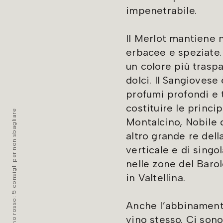
impenetrabile.
Il Merlot mantiene n
erbacee e speziate. 
un colore più traspar
dolci. Il Sangiovese
profumi profondi e 
costituire le princi
Come scegliere un vino rosso: 5 consigli per non sbagliare
Montalcino, Nobile d
altro grande re dell
verticale e di sing
nelle zone del Bar
in Valtellina.
Anche l’abbinamento
vino stesso. Ci son