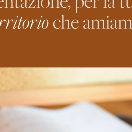
ntazione, per la tu
rritorio
che amiam