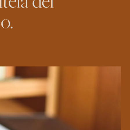
tela del
o.