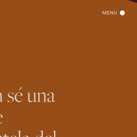
MENU
n sé una
e