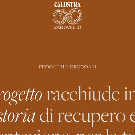
PROGETTI E RACCONTI
rogetto
racchiude i
storia
di recupero 