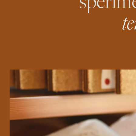
sperime
te