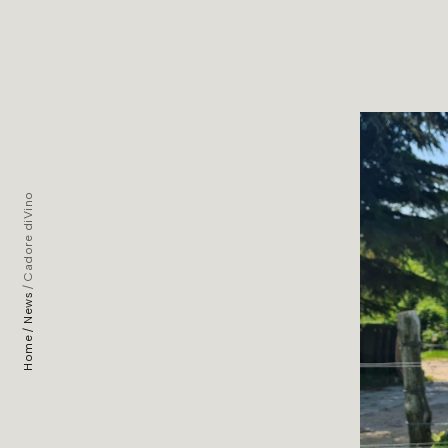
Cadore diVino
News
Home