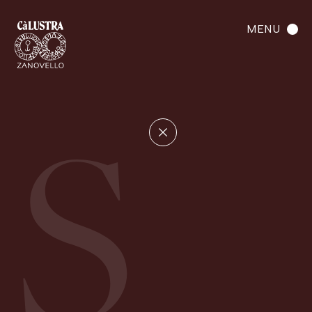
MENU
S
Home
Manifesto
Sostenibilità
UN CAMMINO DA RACCONTARE E DA VIVERE
ATTRAVERSO I NOSTRI VALORI
C
A
Cultura
Attitudine
L
U
Lungimiranza
Uva