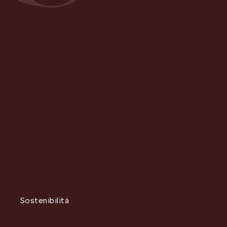
S
T
Sostenibilità
Territorio
R
A
Rispetto
Accoglienza
Sostenibilità